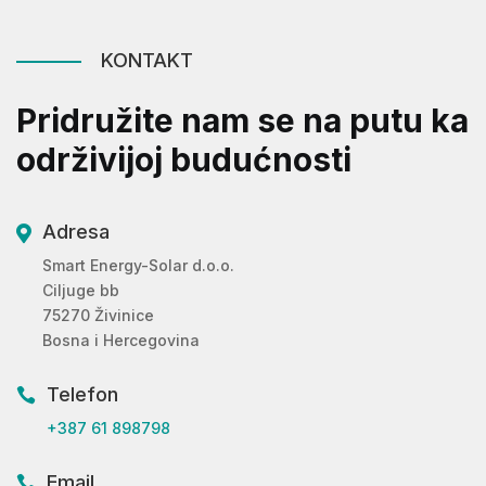
KONTAKT
Pridružite nam se na putu ka
održivijoj budućnosti
Adresa

Smart Energy-Solar d.o.o.
Ciljuge bb
75270 Živinice
Bosna i Hercegovina
Telefon

+387 61 898798
Email
