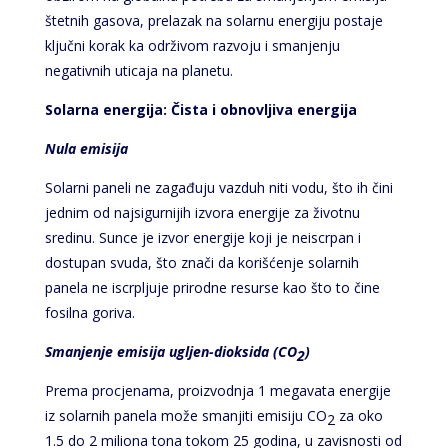
štetnih gasova, prelazak na solarnu energiju postaje
ključni korak ka održivom razvoju i smanjenju
negativnih uticaja na planetu.
Solarna energija: Čista i obnovljiva energija
Nula emisija
Solarni paneli ne zagađuju vazduh niti vodu, što ih čini
jednim od najsigurnijih izvora energije za životnu
sredinu. Sunce je izvor energije koji je neiscrpan i
dostupan svuda, što znači da korišćenje solarnih
panela ne iscrpljuje prirodne resurse kao što to čine
fosilna goriva.
Smanjenje emisija ugljen-dioksida (CO
)
2
Prema procjenama, proizvodnja 1 megavata energije
iz solarnih panela može smanjiti emisiju CO
za oko
2
1.5 do 2 miliona tona tokom 25 godina, u zavisnosti od