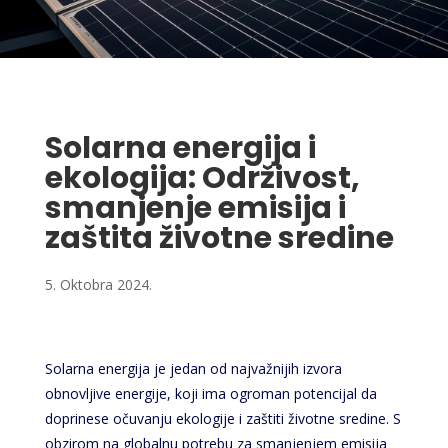
Solarna energija i
ekologija: Održivost,
smanjenje emisija i
zaštita životne sredine
5. Oktobra 2024.
Solarna energija je jedan od najvažnijih izvora
obnovljive energije, koji ima ogroman potencijal da
doprinese očuvanju ekologije i zaštiti životne sredine. S
obzirom na globalnu potrebu za smanjenjem emisija