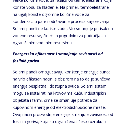
velike količine vode, za razliku od termoelektrana koje
koriste vodu za hlađenje. Na primer, termoelektrane
na ugalj koriste ogromne količine vode za
kondenzaciju pare i održavanje procesa sagorevanja.
Solarni paneli ne koriste vodu, što smanjuje pritisak na
vodene resurse, čineći ih pogodnim za područja sa
ograničenim vodenim resursima.
Energetska efikasnost i smanjenje zavisnosti od
fosilnih goriva
Solarni paneli omogućavaju korištenje energije sunca
na vrlo efikasan način, s obzirom na to da je sunčeva
energija besplatna i dostupna svuda. Solarni sistemi
mogu se instalirati na krovovima kuća, industrijskih
objekata i farmi, čime se smanjuje potreba za
kupovinom energije od elektrodistribucione mreže.
Ovaj način proizvodnje energije smanjuje zavisnost od
fosilnih goriva, koja su ograničena i često uzrokuju