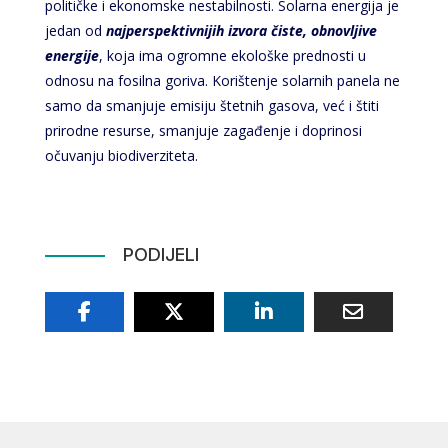
političke i ekonomske nestabilnosti. Solarna energija je
jedan od
najperspektivnijih izvora čiste, obnovljive
energije
, koja ima ogromne ekološke prednosti u
odnosu na fosilna goriva. Korištenje solarnih panela ne
samo da smanjuje emisiju štetnih gasova, već i štiti
prirodne resurse, smanjuje zagađenje i doprinosi
očuvanju biodiverziteta.
PODIJELI