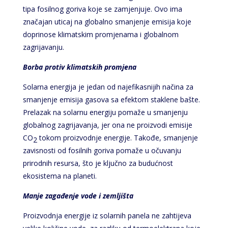
tipa fosilnog goriva koje se zamjenjuje. Ovo ima
značajan uticaj na globalno smanjenje emisija koje
doprinose klimatskim promjenama i globalnom
zagrijavanju.
Borba protiv klimatskih promjena
Solarna energija je jedan od najefikasnijih načina za
smanjenje emisija gasova sa efektom staklene bašte.
Prelazak na solarnu energiju pomaže u smanjenju
globalnog zagrijavanja, jer ona ne proizvodi emisije
CO
tokom proizvodnje energije. Takođe, smanjenje
2
zavisnosti od fosilnih goriva pomaže u očuvanju
prirodnih resursa, što je ključno za budućnost
ekosistema na planeti.
Manje zagađenje vode i zemljišta
Proizvodnja energije iz solarnih panela ne zahtijeva