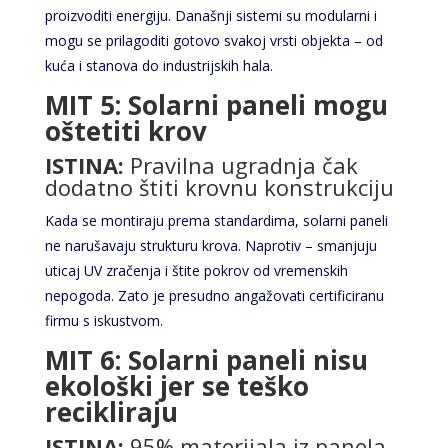
proizvoditi energiju. Današnji sistemi su modularni i
mogu se prilagoditi gotovo svakoj vrsti objekta – od
kuća i stanova do industrijskih hala.
MIT 5: Solarni paneli mogu
oštetiti krov
ISTINA:
Pravilna ugradnja čak
dodatno štiti krovnu konstrukciju
Kada se montiraju prema standardima, solarni paneli
ne narušavaju strukturu krova. Naprotiv – smanjuju
uticaj UV zračenja i štite pokrov od vremenskih
nepogoda. Zato je presudno angažovati certificiranu
firmu s iskustvom.
MIT 6: Solarni paneli nisu
ekološki jer se teško
recikliraju
ISTINA:
95% materijala iz panela