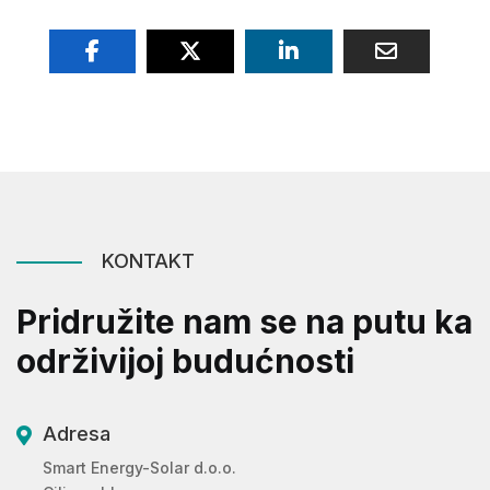
KONTAKT
Pridružite nam se na putu ka
održivijoj budućnosti
Adresa

Smart Energy-Solar d.o.o.