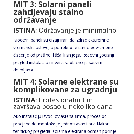
MIT 3: Solarni paneli
zahtijevaju stalno
održavanje
ISTINA:
Održavanje je minimalno
Moderni paneli su dizajnirani da izdrže ekstremne
vremenske uslove, a potrebno je samo povremeno
čišćenje od prašine, lišća ili snijega. Redovni godišnji
pregled instalacija i invertera obično je sasvim
dovoljan.
e
MIT 4: Solarne elektrane su
komplikovane za ugradnju
ISTINA:
Profesionalni tim
završava posao u nekoliko dana
Ako instalaciju izvodi ovlaštena firma, proces od
procjene do montaže je jednostavan i brz. Nakon
tehničkog pregleda, solarna elektrana odmah počinje