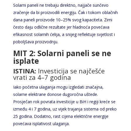
Solarni paneli ne trebaju direktno, najjače sunčevo
zračenje da bi proizvodili energiju. Čak i tokom oblačnih
dana paneli proizvode 10–25% svog kapaciteta. Zimi
često daju odlične rezultate jer hladnoća povećava
efikasnost solarnih ćelija, a snijeg reflektuje svjetlost i
poboljšava proizvodnju.
MIT 2: Solarni paneli se ne
isplate
ISTINA:
Investicija se najčešće
vrati za 4–7 godina
Iako početna ulaganja mogu izgledati značajna,
solarne elektrane donose dugoročna uštede.
Prosječan rok povrata investicije u BiH i regiji kreće se
između 4 i 7 godina, uz vijek trajanja sistema od preko
25 godina. Dodatno, rast cijena električne energije
povećava isplativost ulaganja.