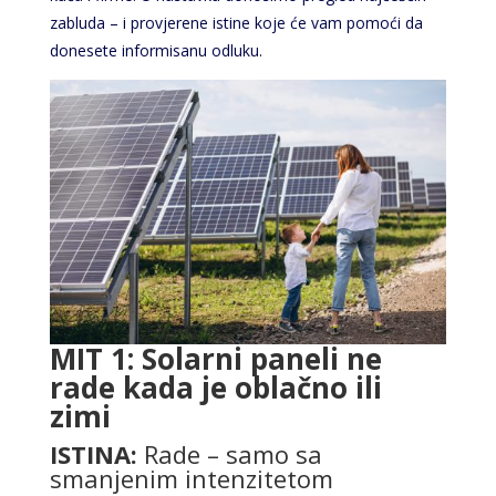
zabluda – i provjerene istine koje će vam pomoći da
donesete informisanu odluku.
MIT 1: Solarni paneli ne
rade kada je oblačno ili
zimi
ISTINA:
Rade – samo sa
smanjenim intenzitetom