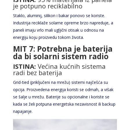
je potpuno reciklabilno
Staklo, aluminij, silikon i bakar ponovo se koriste.
Industrija reciklaže solarne opreme brzo napreduje, a
paneli imaju vrlo mali ugljični otisak u odnosu na
energiju koju proizvedu tokom života.
MIT 7: Potrebna je baterija
da bi solarni sistem radio
ISTINA:
Većina kućnih sistema
radi bez baterija
Grid-tied (priključeni na mrežu) sistemi najčešća su
opcija. Proizvedena energija koristi se odmah, a višak
se šalje u mrežu. Baterije su opcionalne i koriste se
kada se želi potpuna energetska nezavisnost ili backup
napajanje.