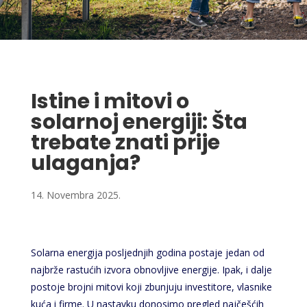
Istine i mitovi o
solarnoj energiji: Šta
trebate znati prije
ulaganja?
14. Novembra 2025.
Solarna energija posljednjih godina postaje jedan od
najbrže rastućih izvora obnovljive energije. Ipak, i dalje
postoje brojni mitovi koji zbunjuju investitore, vlasnike
kuća i firme. U nastavku donosimo pregled najčešćih