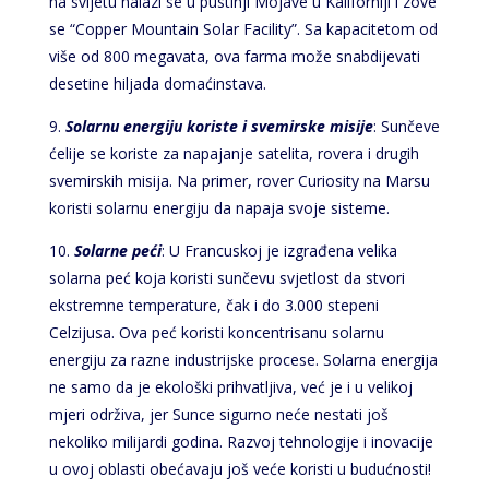
na svijetu nalazi se u pustinji Mojave u Kaliforniji i zove
se “Copper Mountain Solar Facility”. Sa kapacitetom od
više od 800 megavata, ova farma može snabdijevati
desetine hiljada domaćinstava.
9.
Solarnu energiju koriste i svemirske misije
: Sunčeve
ćelije se koriste za napajanje satelita, rovera i drugih
svemirskih misija. Na primer, rover Curiosity na Marsu
koristi solarnu energiju da napaja svoje sisteme.
10.
Solarne peći
: U Francuskoj je izgrađena velika
solarna peć koja koristi sunčevu svjetlost da stvori
ekstremne temperature, čak i do 3.000 stepeni
Celzijusa. Ova peć koristi koncentrisanu solarnu
energiju za razne industrijske procese. Solarna energija
ne samo da je ekološki prihvatljiva, već je i u velikoj
mjeri održiva, jer Sunce sigurno neće nestati još
nekoliko milijardi godina. Razvoj tehnologije i inovacije
u ovoj oblasti obećavaju još veće koristi u budućnosti!