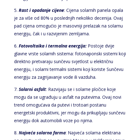
5.
Rast i opadanje cijene
: Cijena solarnih panela opala
je za više od 80% u poslednjih nekoliko decenija. Ovaj
pad cijena omogućio je masovniji prelazak na solarnu
energiju, čak i u razvijenim zemljama.
6.
Fotovoltaika i termalna energija:
Postoje dvije
glavne vrste solarnih sistema: fotonaponski sistemi koji
direktno pretvaraju sunčevu svjetlost u električnu
energiju, i solarni termalni sistemi koji koriste Sunčevu
energiju za zagrijavanje vode ili vazduha.
7.
Solarni asfalt
: Razvijaju se i solarne pločice koje
mogu da se ugrađuju u asfalt na putevima. Ovaj novi
trend omogućava da putevi i trotoari postanu
energetski produktivni, jer mogu da prikupljaju sunčevu
energiju dok automobili voze po njima.
8.
Najveća solarna farma
: Najveća solarna elektrana