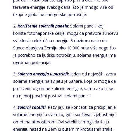
teravata energije svakog dana, što je mnogo više od
ukupne globalne energetske potrošnje.
2.
Korištenje solarnih panela
: Solarni paneli, koji
koriste fotonaponske ćelije, mogu da pretvore sunčevu
svjetlost u električnu energiju. S obzirom na to da
Sunce obasjava Zemlju oko 10.000 puta više nego što
je potrebno za ljudsku potrošnju, solarna energija ima
ogroman potencijal.
3.
Solarna energija u pustinji:
Jedan od najvećih izvora
solarne energije na svijetu je Sahara, koja bi mogla da
proizvede ogromne količine energije, samo ako bi se
na njenoj površini postavili solarni paneli.
4.
Solarni sateliti
: Razvijaju se koncepti za prikupljanje
solarne energije u svemiru, gdje sunčeva svjetlost nije
ometena atmosferom. Ovi sateliti bi mogli da šalju
energiju nazad na Zemlju putem mikrotalasnih zraka.